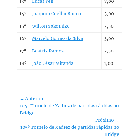
13º
Lucas Yeh
7,00
14º
Joaquim Coelho Bueno
5,00
15º
Wilton Yokomizo
3,50
16º
Marcelo Gomes da Silva
3,00
17º
Beatriz Ramos
2,50
18º
João César Miranda
1,00
Navegação
← Anterior
Post
104º Torneio de Xadrez de partidas rápidas no
de
anterior:
Bridge
Post
Próximo →
Próximo
105º Torneio de Xadrez de partidas rápidas no
post:
Bridge