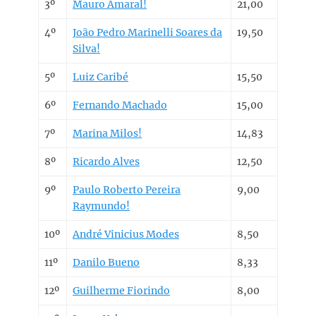
3º
Mauro Amaral!
21,00
4º
João Pedro Marinelli Soares da
19,50
Silva!
5º
Luiz Caribé
15,50
6º
Fernando Machado
15,00
7º
Marina Milos!
14,83
8º
Ricardo Alves
12,50
9º
Paulo Roberto Pereira
9,00
Raymundo!
10º
André Vinicius Modes
8,50
11º
Danilo Bueno
8,33
12º
Guilherme Fiorindo
8,00