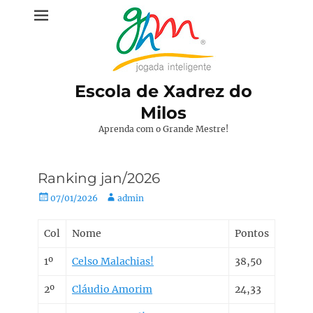
Pular
para
o
conteúdo
Escola de Xadrez do
Milos
Aprenda com o Grande Mestre!
Ranking jan/2026
Posted
Autor:
07/01/2026
admin
on
Col
Nome
Pontos
1º
Celso Malachias!
38,50
2º
Cláudio Amorim
24,33