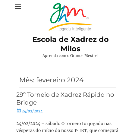
Pular
para
o
conteúdo
Escola de Xadrez do
Milos
Aprenda com o Grande Mestre!
Mês:
fevereiro 2024
29º Torneio de Xadrez Rápido no
Bridge
Posted
24/02/2024
on
24/02/2024 – sábado O torneio foi jogado nas
vésperas do início do nosso 1º IRT, que começará