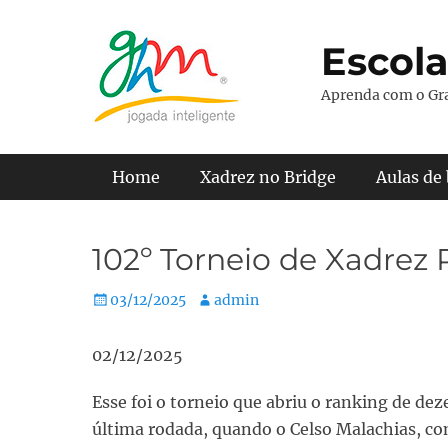
Pular
para
Escola
o
conteúdo
Aprenda com o Gr
Menu principal
Home
Xadrez no Bridge
Aulas de
102º Torneio de Xadrez
Posted
Autor:
03/12/2025
admin
on
02/12/2025
Esse foi o torneio que abriu o ranking de dez
última rodada, quando o Celso Malachias, co