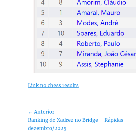
Link no chess results
Navegação
← Anterior
Post
Ranking do Xadrez no Bridge – Rápidas
de
anterior:
dezembro/2025
Post