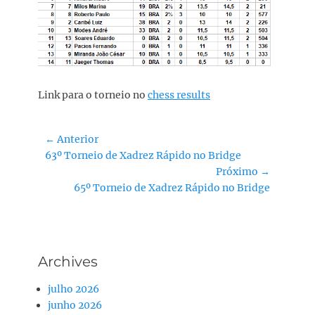
Link para o torneio no
chess results
Navegação
← Anterior
Post
63º Torneio de Xadrez Rápido no Bridge
de
anterior:
Próximo →
Post
Próximo
65º Torneio de Xadrez Rápido no Bridge
post:
Archives
julho 2026
junho 2026