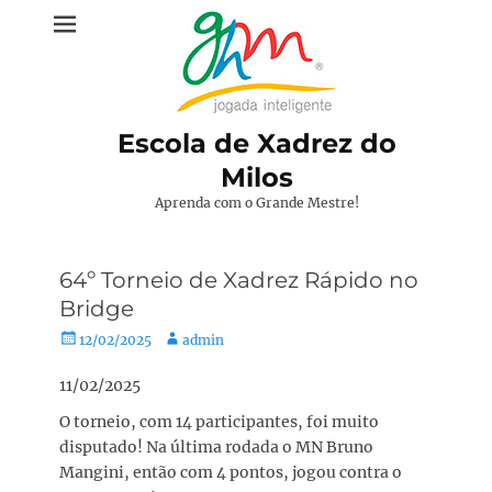
Pular
para
o
conteúdo
Escola de Xadrez do
Milos
Aprenda com o Grande Mestre!
64º Torneio de Xadrez Rápido no
Bridge
Posted
Autor:
12/02/2025
admin
on
11/02/2025
O torneio, com 14 participantes, foi muito
disputado! Na última rodada o MN Bruno
Mangini, então com 4 pontos, jogou contra o