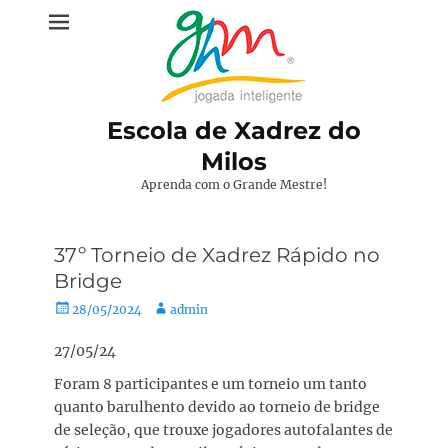
Pular
para
o
conteúdo
Escola de Xadrez do
Milos
Aprenda com o Grande Mestre!
37º Torneio de Xadrez Rápido no
Bridge
Posted
Autor:
28/05/2024
admin
on
27/05/24
Foram 8 participantes e um torneio um tanto
quanto barulhento devido ao torneio de bridge
de seleção, que trouxe jogadores autofalantes de