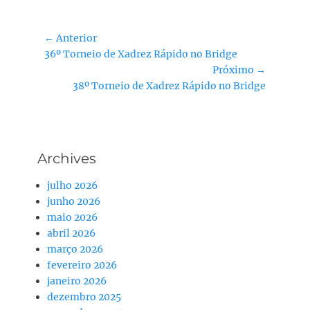
Navegação
← Anterior
Post
36º Torneio de Xadrez Rápido no Bridge
de
anterior:
Próximo →
Post
Próximo
38º Torneio de Xadrez Rápido no Bridge
post:
Archives
julho 2026
junho 2026
maio 2026
abril 2026
março 2026
fevereiro 2026
janeiro 2026
dezembro 2025