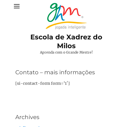
Pular
para
o
conteúdo
Escola de Xadrez do
Milos
Aprenda com o Grande Mestre!
Contato – mais informações
[si-contact-form form=’1′]
Archives