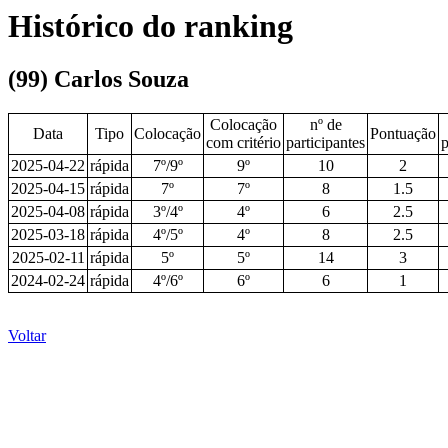
Histórico do ranking
(99) Carlos Souza
Colocação
nº de
Data
Tipo
Colocação
Pontuação
com critério
participantes
2025-04-22
rápida
7º/9º
9º
10
2
2025-04-15
rápida
7º
7º
8
1.5
2025-04-08
rápida
3º/4º
4º
6
2.5
2025-03-18
rápida
4º/5º
4º
8
2.5
2025-02-11
rápida
5º
5º
14
3
2024-02-24
rápida
4º/6º
6º
6
1
Voltar